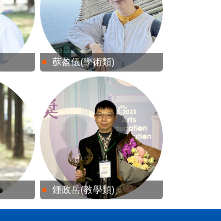
蘇盈儀(學術類)
鍾政岳(教學類)