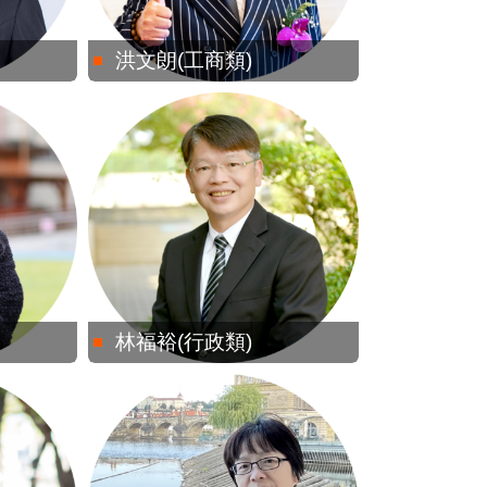
洪文朗(工商類)
林福裕(行政類)