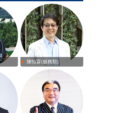
陳恒霖(服務類)