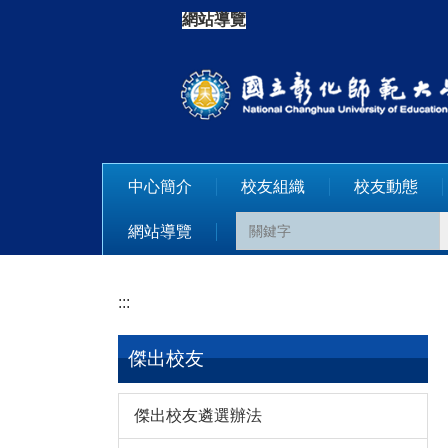
跳
網站導覽
:::
到
主
要
內
容
區
中心簡介
校友組織
校友動態
網站導覽
:::
傑出校友
傑出校友遴選辦法