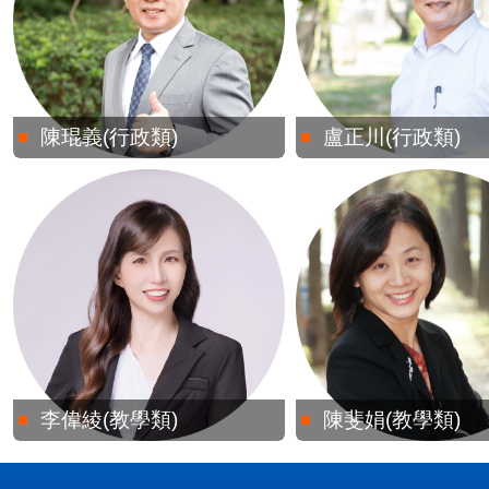
陳琨義(行政類)
盧正川(行政類)
李偉綾(教學類)
陳斐娟(教學類)