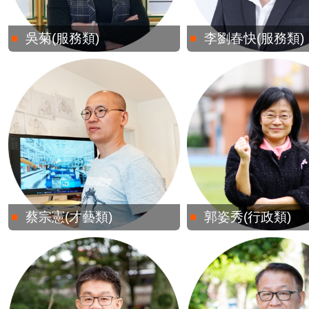
吳菊(服務類)
李劉春快(服務類)
蔡宗憲(才藝類)
郭姿秀(行政類)