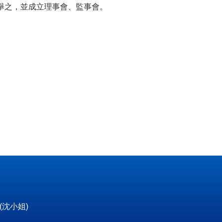
表選舉之，並成立理事會、監事會。
5(沈小姐)