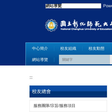
跳
網站導覽
:::
Powe
到
主
要
內
容
區
中心簡介
校友組織
校友動態
網站導覽
:::
校友總會
服務團隊/宗旨/服務項目