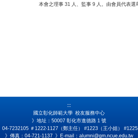
本會之理事 31 人、監事 9 人。由會員代
:::
國立彰化師範大學 校友服務中心
》地址：50007 彰化市進德路 1 號
4-7232105
＃1222‧1127（鄭主任） #1223（王小姐） #122
》傳真：04-721-1137 》E-mail：alumni@gm.ncue.edu.tw