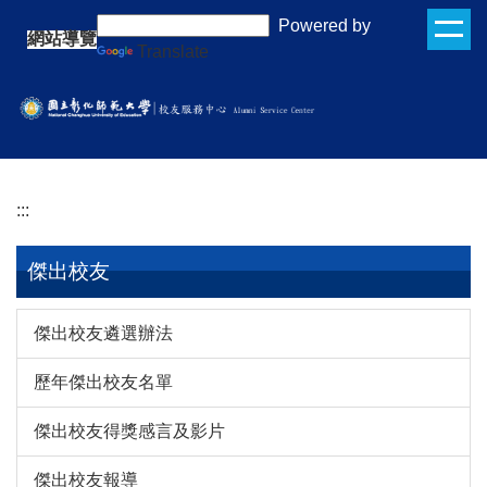
跳
:::
Powered by
網站導覽
到
Translate
主
要
內
容
區
:::
傑出校友
傑出校友遴選辦法
歷年傑出校友名單
傑出校友得獎感言及影片
傑出校友報導