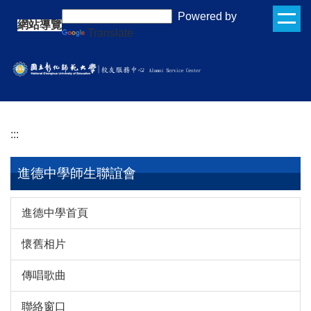
跳
:::
Powered by
網站導覽
到
Translate
主
要
內
容
區
:::
進德中學師生聯誼會
進德中學首頁
懷舊相片
傳唱歌曲
聯絡窗口