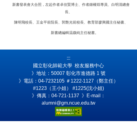
新書發表會大合照，左起作者卓佳賢博士、作者鍾權煌專員、
白明清總會
長、
陳明飛校長、王金平前院長、郭艶光前校長、教育部廖興國主任秘書、
新書總編輯温媺純主任秘書。
:::
國立彰化師範大學 校友服務中心
》地址：50007 彰化市進德路 1 號
》電話：04-7232105
＃1222‧1127（鄭主任）
#1223（王小姐） #1225(沈小姐)
》傳真：04-721-1137 》E-mail：
alumni@gm.ncue.edu.tw