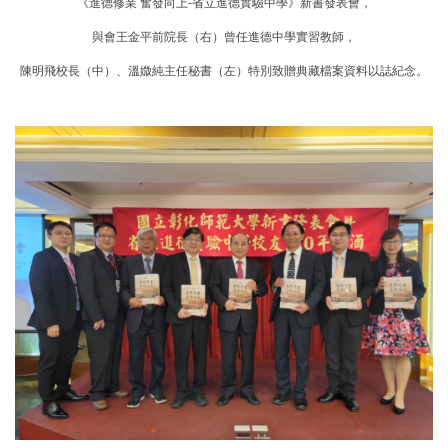
《進德修業
奮發向上
-
省立進德實驗中學》新書發表會，
與會王金平前院長
（右）
曾任進德中學實習教師，
陳明飛校長（中）、溫媺純主任秘書（左）
特別致贈典藏檔案資料以誌紀念。