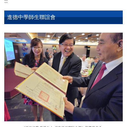
:::
進德中學師生聯誼會