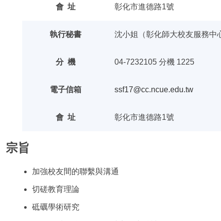
會 址
彰化市進德路1號
執行秘書
沈小姐（彰化師大校友服務中
分 機
04-7232105 分機 1225
電子信箱
ssf17@cc.ncue.edu.tw
會 址
彰化市進德路1號
宗旨
加強校友間的聯繫與溝通
切磋教育理論
​砥礪學術研究