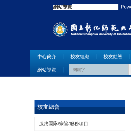
跳
網站導覽
:::
Powe
到
主
要
內
容
區
中心簡介
校友組織
校友動態
網站導覽
校友總會
服務團隊/宗旨/服務項目