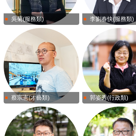
吳菊(服務類)
李劉春快(服務類)
蔡宗憲(才藝類)
郭姿秀(行政類)