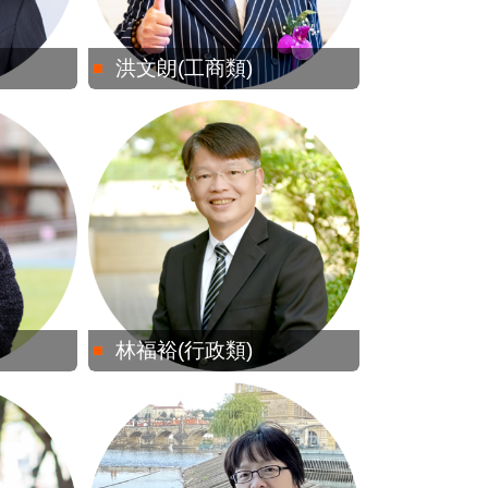
洪文朗(工商類)
林福裕(行政類)