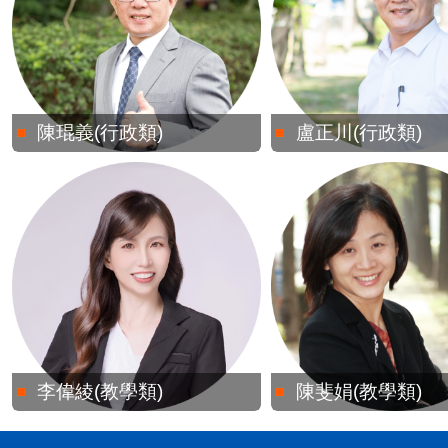
陳琨義(行政類)
盧正川(行政類)
李偉綾(教學類)
陳斐娟(教學類)