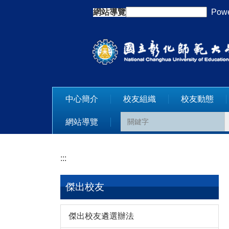
跳
網站導覽
:::
Powe
到
主
要
內
容
區
中心簡介
校友組織
校友動態
網站導覽
:::
傑出校友
傑出校友遴選辦法