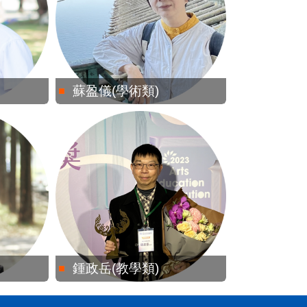
蘇盈儀(學術類)
鍾政岳(教學類)