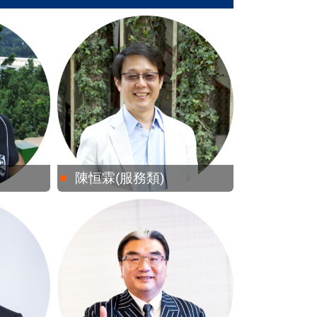
陳恒霖(服務類)