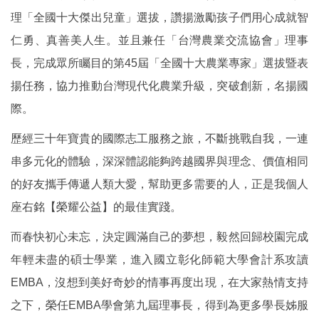
理「全國十大傑出兒童」選拔，讚揚激勵孩子們用心成就智
仁勇、真善美人生。並且兼任「台灣農業交流協會」理事
長，完成眾所矚目的第45屆「全國十大農業專家」選拔暨表
揚任務，協力推動台灣現代化農業升級，突破創新，名揚國
際。
歷經三十年寶貴的國際志工服務之旅，不斷挑戰自我，一連
串多元化的體驗，深深體認能夠跨越國界與理念、價值相同
的好友攜手傳遞人類大愛，幫助更多需要的人，正是我個人
座右銘【榮耀公益】的最佳實踐。
而春快初心未忘，決定圓滿自己的夢想，毅然回歸校園完成
年輕未盡的碩士學業，進入國立彰化師範大學會計系攻讀
EMBA，沒想到美好奇妙的情事再度出現，在大家熱情支持
之下，榮任EMBA學會第九屆理事長，得到為更多學長姊服