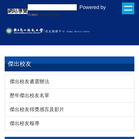
跳
:::
Powered by
網站導覽
到
Translate
主
要
內
容
區
傑出校友
傑出校友遴選辦法
歷年傑出校友名單
傑出校友得獎感言及影片
傑出校友報導