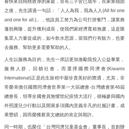
春快來自純樸敦厚的家庭，育有三子皆已成年，在家業穩固
之後，先生講過一句話：「人人為我，我為人人(All for one
and one for all.)」，他說員工努力為公司打拼奮鬥，讓業務
蓬勃興隆，提升獲利成長，使我們家經濟寬裕無虞，這是匯
集眾人力量促成的，如今飲水思源，當我們行有餘力，也要
去服務、幫助更多需要幫助的人。
人生以服務為目的，先生一席話更加激勵我投入公益事業，
服務人群，回饋社會，而選擇國際同濟會(Kiwanis
International)正是此生旅程中最珍貴美好的際遇，尤其，非
常榮幸擔任國際同濟會世界第一大區總會-台灣總會第46屆
總會長，領導全國會員無懼世紀疫情大流行，積極參與國內
外照護兒少行動以及開展多項國內意義非凡的社服計畫，成
果豐碩，因而榮獲蔡英文總統的肯定與期許。
同一時期，也榮任「台灣同濟兒童基金會」董事長，首創辦