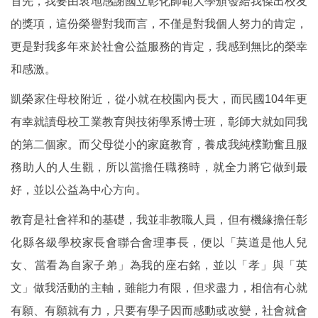
首先，我要由衷地感謝國立彰化師範大學頒發給我傑出校友
的獎項，這份榮譽對我而言，不僅是對我個人努力的肯定，
更是對我多年來於社會公益服務的肯定，我感到無比的榮幸
和感激。
凱榮家住母校附近，從小就在校園內長大，而民國104年更
有幸就讀母校工業教育與技術學系博士班，彰師大就如同我
的第二個家。而父母從小的家庭教育，養成我純樸勤奮且服
務助人的人生觀，所以當擔任職務時，就全力將它做到最
好，並以公益為中心方向。
教育是社會祥和的基礎，我並非教職人員，但有機緣擔任彰
化縣各級學校家長會聯合會理事長，便以「莫道是他人兒
女、當看為自家子弟」為我的座右銘，並以「孝」與「英
文」做我活動的主軸，雖能力有限，但求盡力，相信有心就
有願、有願就有力，只要有學子因而感動或改變，社會就會