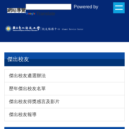
跳
:::
Powered by
網站導覽
到
Translate
主
要
內
容
區
傑出校友
傑出校友遴選辦法
歷年傑出校友名單
傑出校友得獎感言及影片
傑出校友報導