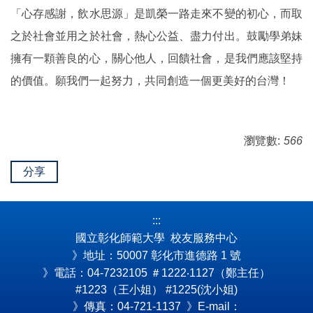
「心存感謝，飲水思源」是凱榮一路走來不變的初心，而取
之於社會並用之於社會，熱心公益、盡力付出。鼓勵學弟妹
擁有一顆善良的心，關心他人，回饋社會，是我們應該堅持
的價值。願我們一起努力，共同創造一個更美好的台灣！
瀏覽數:
566
分享
:::
國立彰化師範大學 校友服務中心
》地址：50007 彰化市進德路 1 號
》電話：04-7232105
＃1222‧1127（鄭主任）
#1223（王小姐） #1225(沈小姐)
》傳真：04-721-1137 》E-mail：