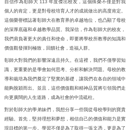
自信作為彰師大 113 年度傑出校友，這個殊榮不僅是對我
個人的肯定，更是對母校培育人才的成就做出的高度肯定。
這個榮譽標誌著彰師大在教育界的卓越地位，也凸顯了母校
的深厚底蘊和卓越教學品質。我深信，作為彰師大的校友，
我們肩負著更大的責任和使命，即要將學校所教導的知識和
價值觀發揮到極致，回饋社會，造福人群。
彰師大對我們的影響深遠且持久。在這裡，我們不僅學習知
識，更重要的是學會如何思考、分析和解決問題。母校的教
導和栽培為我們奠定了堅實的基礎，讓我們在各自的領域中
能夠脫穎而出。並且，這些價值觀和精神品質將引領我們走
向更廣闊的人生道路，成為社會的中流砥柱。
對於彰師大的學弟妹們，我想分享一些我從母校學到的寶貴
經驗。首先，堅持理想和夢想，相信自己的價值和能力是實
現目標的第一步。學習不僅是為了取得一張文憑，更是為了