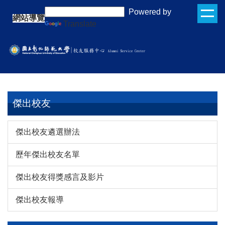
跳
:::
Powered by
網站導覽
到
Translate
主
要
內
容
區
傑出校友
傑出校友遴選辦法
歷年傑出校友名單
傑出校友得獎感言及影片
傑出校友報導