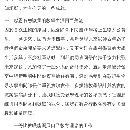
知相挺，才有今天的一些成就。
一、感恩有您讓我的教學生涯因而美滿
因於喜歡生物的原因，因緣際會下民國76年考上生物系公費
生。一路走來，回首大學四年，驀然發現原來彰師四年為了
教授們嚴格課業要求苦讀學科，又不甘只有學科學習的大學
生活參與了不少社團活動，到我們同班同學的攜手協力挑戰
未來課題，又加修了一些外系的必修學分。直到畢業後分發
至中壢新明國中開始實習擔任教職，深刻感受到在彰師生物
系求學期間師長們重視實驗實作、多媒體教學設計與紮實的
教案編寫訓練下，讓我能接受教學現場的各項挑戰；社團歷
練與同學間互相砥礪的競合，讓我在教育行政領導有更多資
糧和能量因應。
二、一份比教職能開展自己教育理念的工作