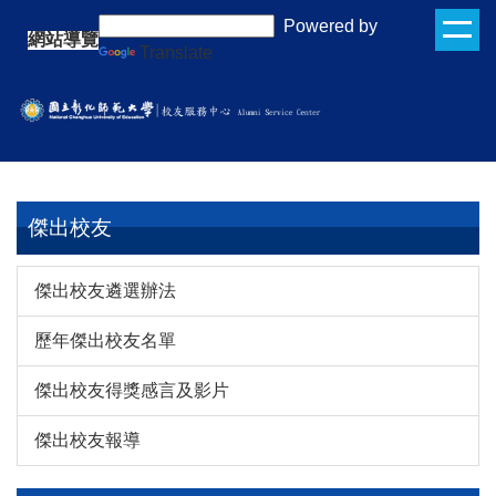
跳
:::
Powered by
網站導覽
到
Translate
主
要
內
容
區
傑出校友
傑出校友遴選辦法
歷年傑出校友名單
傑出校友得獎感言及影片
傑出校友報導