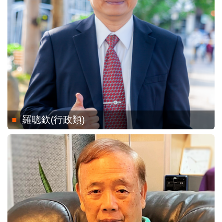
羅聰欽(行政類)