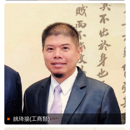
姚琦揚(工商類)