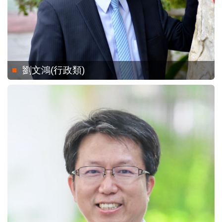
劉文鴻(行政類)