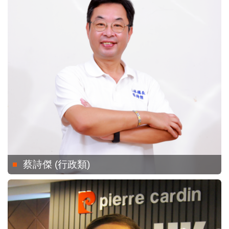
蔡詩傑 (行政類)