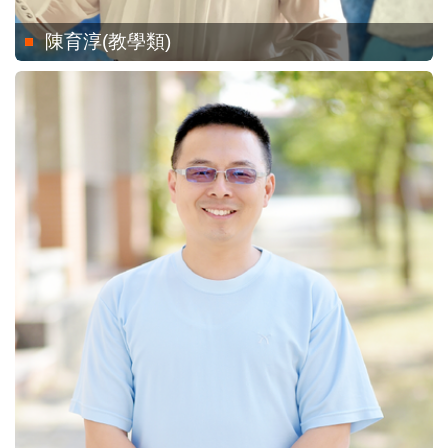
陳育淳(教學類)