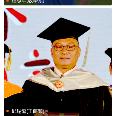
鍾淑華(教學類)
邱瑞龍(工商類)