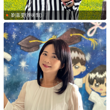
劉嘉雯(學術類)