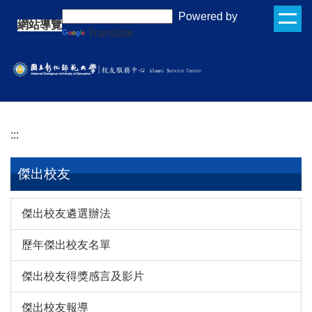
跳
:::
Powered by
網站導覽
到
Translate
主
要
內
容
區
:::
傑出校友
傑出校友遴選辦法
歷年傑出校友名單
傑出校友得獎感言及影片
傑出校友報導