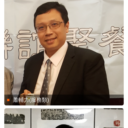
蕭輔力(服務類)