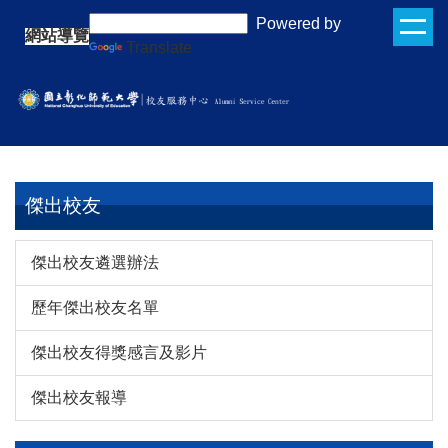
跳
:::
Powered by
網站導覽
到
Translate
主
要
內
容
區
傑出校友
傑出校友遴選辦法
歷年傑出校友名單
傑出校友得獎感言及影片
傑出校友報導