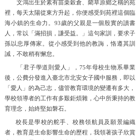
文鴻出生於素有苗栗穀倉、藺草原鄉之稱的苑
裡，每天太陽從東方升起，你便感受到苑裡這個臨
海小鎮的生命力。93歲的父親是一個殷實的讀書
人，常以「滿招損，謙受益。」這句家訓，要求子
孫以忠厚傳家。從小感受到他的教誨，恪遵其訓
誡，不敢稍有懈怠。
「君子學道則愛人」，75年母校生物系畢業
後，公費分發進入臺北市北安女子國中服務，即以
「愛人」的為己志，儘管教育環境的變遷有多大，
學校領導者的工作有多艱鉅煩雜，心中所秉持的教
育理念，始終堅如磐石。
校長是學校的舵手、校務領航員及願景編織
者，教育是生命影響生命的歷程，我領著孩子欣賞