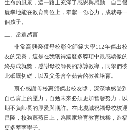
生命的風景，這一路上充滿了感恩與感動。自己很
慶幸地能在教育崗位上，奉獻一份心力，成就每一
個孩子。
二、當選感言
非常高興榮獲母校彰化師範大學112年傑出校
友的榮譽，這是在我獲得這麼多獎項中最感驕傲的
終身成就獎，感謝母校師長的諄諄教導，同學們彼
此砥礪切磋，以及父母含辛茹苦的教養培育。
衷心感謝母校惠頒傑出校友獎，深深地感受到
自己肩上的壓力，自勉未來必須更加奮發努力，以
期不負師長的厚愛與期許。在此虔誠祝福母校校運
昌隆，校務蒸蒸日上，為國家培育教育棟樑，造福
更多莘莘學子。