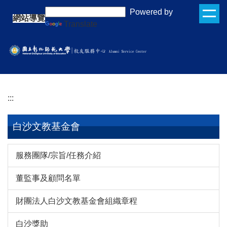
跳
:::
Powered by
網站導覽
到
Translate
主
要
內
容
區
:::
白沙文教基金會
服務團隊/宗旨/任務介紹
董監事及顧問名單
財團法人白沙文教基金會組織章程
白沙獎助