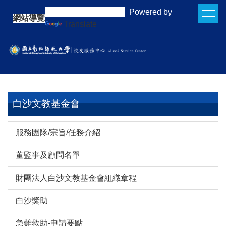
跳
:::
Powered by
網站導覽
到
Translate
主
要
內
容
區
白沙文教基金會
服務團隊/宗旨/任務介紹
董監事及顧問名單
財團法人白沙文教基金會組織章程
白沙獎助
急難救助-申請要點