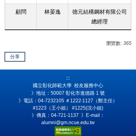
顧問
林晏逸
德元結構鋼材有限公司
總經理
瀏覽數:
365
分享
:::
國立彰化師範大學 校友服務中心
》地址：50007 彰化市進德路 1 號
》電話：04-7232105
＃1222‧1127（鄭主任）
#1223（王小姐） #1225(沈小姐)
》傳真：04-721-1137 》E-mail：
alumni@gm.ncue.edu.tw