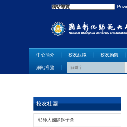
跳
網站導覽
:::
Powe
到
主
要
內
容
區
中心簡介
校友組織
校友動態
網站導覽
:::
校友社團
彰師大國際獅子會