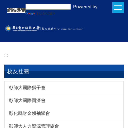
跳
:::
Powered by
網站導覽
到
Translate
主
要
內
容
區
:::
校友社團
彰師大國際獅子會
彰師大國際同濟會
彰化縣財金領袖學會
彰師大人力資源管理協會