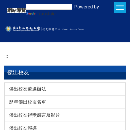
跳
:::
Powered by
網站導覽
到
Translate
主
要
內
容
區
:::
傑出校友
傑出校友遴選辦法
歷年傑出校友名單
傑出校友得獎感言及影片
傑出校友報導