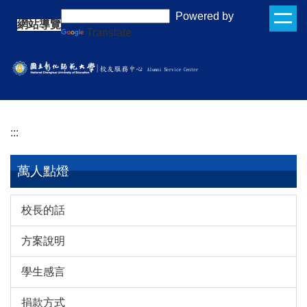
跳
:::
Powered by
網站導覽
到
Translate
主
要
內
容
區
:::
萬人點燈
校長的話
方案說明
學生感言
捐款方式