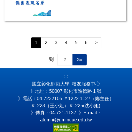
1
2
3
4
5
6
>
到
Go
:::
國立彰化師範大學 校友服務中心
》地址：50007 彰化市進德路 1 號
》電話：04-7232105
＃1222‧1127（鄭主任）
#1223（王小姐） #1225(沈小姐)
》傳真：04-721-1137 》E-mail：
alumni@gm.ncue.edu.tw