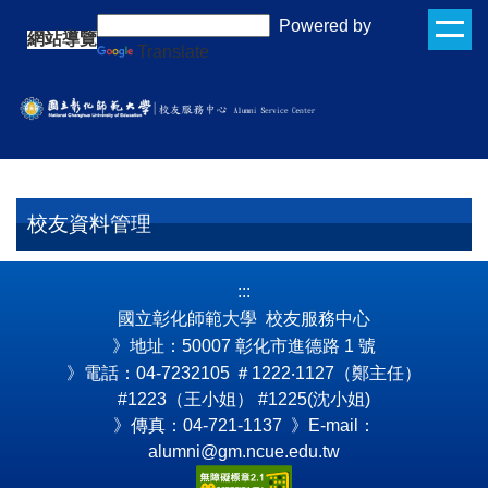
跳
:::
Powered by
網站導覽
到
Translate
主
要
內
容
區
校友資料管理
:::
國立彰化師範大學 校友服務中心
》地址：50007 彰化市進德路 1 號
》電話：04-7232105
＃1222‧1127（鄭主任）
#1223（王小姐） #1225(沈小姐)
》傳真：04-721-1137 》E-mail：
alumni@gm.ncue.edu.tw