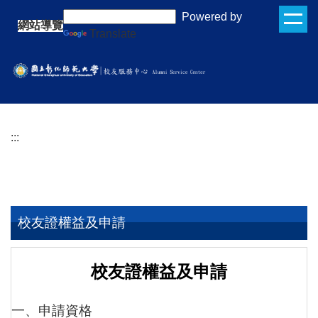
跳
:::
Powered by
網站導覽
到
Translate
主
要
內
容
區
:::
校友證權益及申請
校友證權益及申請
一、申請資格