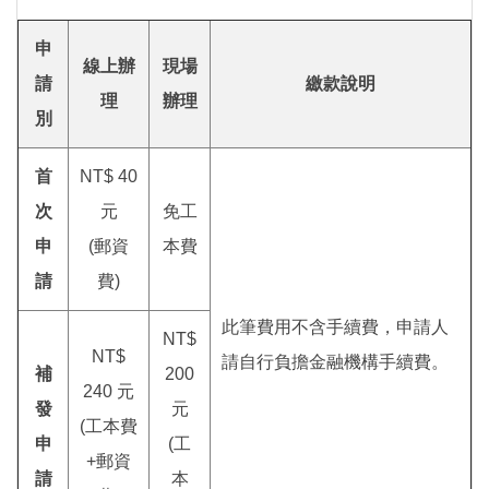
申
線上辦
現場
請
繳款說明
理
辦理
別
首
NT$ 40
次
元
免工
申
(郵資
本費
請
費)
此筆費用不含手續費，申請人
NT$
NT$
請自行負擔金融機構手續費。
補
200
240 元
發
元
(工本費
申
(工
+郵資
請
本