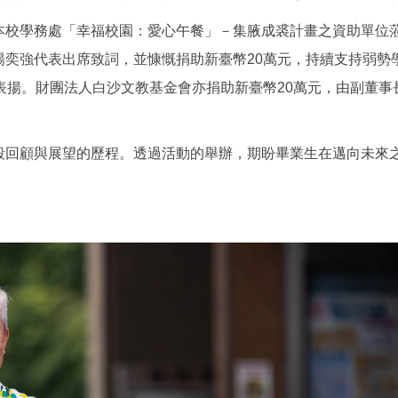
本校學務處「幸福校園：愛心午餐」－集腋成裘計畫之資助單位
奕強代表出席致詞，並慷慨捐助新臺幣20萬元，持續支持弱勢
表揚。財團法人白沙文教基金會亦捐助新臺幣20萬元，由副董
段回顧與展望的歷程。透過活動的舉辦，期盼畢業生在邁向未來