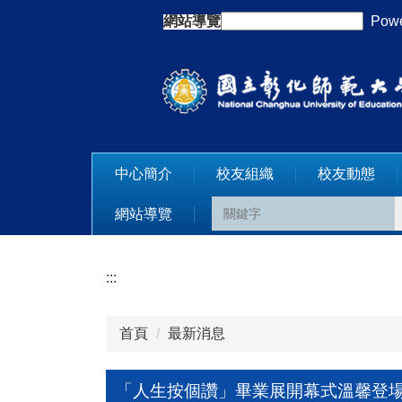
跳
網站導覽
:::
Powe
到
主
要
內
容
區
中心簡介
校友組織
校友動態
網站導覽
:::
首頁
最新消息
「人生按個讚」畢業展開幕式溫馨登場