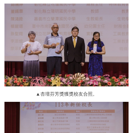
▲杏壇芬芳獎獲獎校友合照。