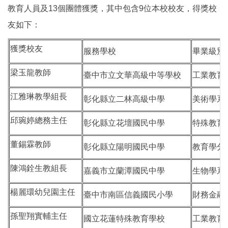
教育人員及13個團體獲獎，其中包含9位本校校友，得獎校
友如下：
獲獎校友
服務學校
畢業級別
梁玉龍教師
臺中市立文華高級中等學校
工業教育
江雅琳教學組長
彰化縣立二林高級中學
美術學系9
邱琬婷總務主任
彰化縣立花壇國民中學
特殊教育
董錫霖教師
彰化縣立陽明國民中學
教育學分
陳鴻銓生教組長
嘉義市立蘭潭國民中學
生物學系
楊麗環幼兒園主任
臺中市南區信義國民小學
財務金融
孫聖翔實輔主任
國立花蓮特殊教育學校
工業教育