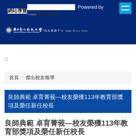
跳
:::
Powered by
網站導覽
到
Translate
主
要
內
容
區
:::
首頁
傑出校友報導
良師典範 卓育菁莪—校友榮獲113年教育部獎
項及榮任新任校長
良師典範 卓育菁莪—校友榮獲113年教
育部獎項及榮任新任校長