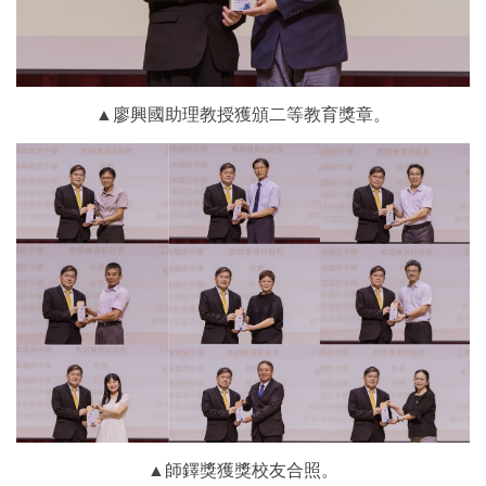
▲廖興國助理教授獲頒二等教育獎章。
▲師鐸獎獲獎校友合照。