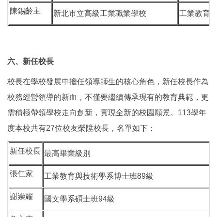
陳錫齡主
新北市立高級工業職業學校
工業教育與
六、新任校長
校長在學校發展中擔任領導師生的核心角色，新任校長作為
校務經營領導的新血，不僅要繼續傳承現有的教育典範，更
需積極帶領學校走向創新，實現全新的校園願景。113學年
度本校共有27位校友榮陞校長，名單如下：
新任校長
最高畢業級別
張仁家
工業教育與技術學系博士班89級
謝崇耀
國文學系碩士班94級