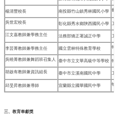
藝
楊清豐校長
南投縣竹山鎮秀林國民小學
吳世宏校長
彰化縣秀水鄉陝西國民小學
工
江文嘉教師兼學務主任
法務部矯正署誠正中學
工
特
李芸菁教師兼學務主任
國立雲林特殊教育學校
吳曉菁教師兼舞蹈班召集人
臺中市立文華高級中等學校
特
胡啟有教師兼資訊組長
臺中市立溪南國民中學
工
物
邱旻昇教師兼導師
宜蘭縣立國華國民中學
三、教育奉獻獎