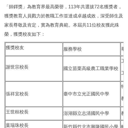
「師鐸獎」為教育界最高榮譽，113年共選拔72名獲獎者，
獲獎教育人員戮力於教職工作並達成卓越成效，深受師生及
家長尊敬及肯定，實為教育典範。本屆共11位校友獲此殊
榮，獲獎校友如下：
獲獎校友
服務學校
畢
工
謝世宗校長
國立苗栗高級農工職業學校
工
特
張祥宜校長
臺中市立光正國民中學
教
王世桓校長
澎湖縣立志清國民中學
教
葉瑞珠校長
新竹縣竹北市興隆國民小學
輔