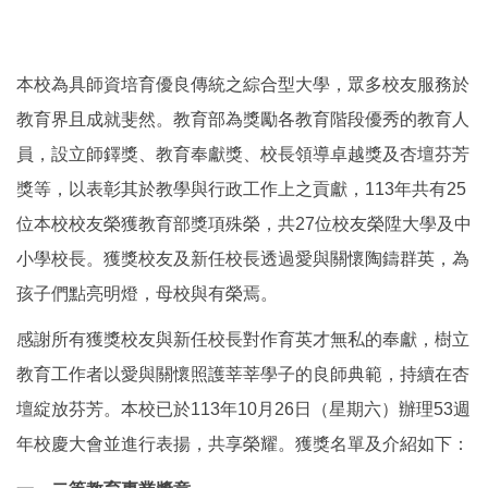
本校為具師資培育優良傳統之綜合型大學，眾多校友服務於
教育界且成就斐然。教育部為獎勵各教育階段優秀的教育人
員，設立師鐸獎、教育奉獻獎、校長領導卓越獎及杏壇芬芳
獎等，以表彰其於教學與行政工作上之貢獻，113年共有25
位本校校友榮獲教育部獎項殊榮，共27位校友榮陞大學及中
小學校長。獲獎校友及新任校長透過愛與關懷陶鑄群英，為
孩子們點亮明燈，母校與有榮焉。
感謝所有獲獎校友與新任校長對作育英才無私的奉獻，樹立
教育工作者以愛與關懷照護莘莘學子的良師典範，持續在杏
壇綻放芬芳。本校已於113年10月26日（星期六）辦理53週
年校慶大會並進行表揚，共享榮耀。獲獎名單及介紹如下：