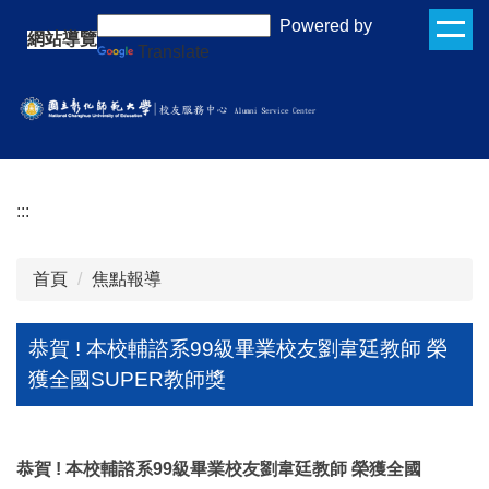
跳
:::
Powered by
網站導覽
到
Translate
主
要
內
容
區
:::
首頁
焦點報導
恭賀 ! 本校輔諮系99級畢業校友劉韋廷教師 榮
獲全國SUPER教師獎
恭賀 ! 本校輔諮系99級畢業校友劉韋廷教師 榮獲全國