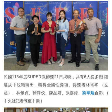
民國113年度SUPER教師獎21日揭曉，共有6人從多階 段
選拔中脫穎而出，獲得全國性獎項。得獎者林裕峯 （左
起）、林佩貞、徐澤佼、陳品妍、張嘉錄、
劉韋廷
合影。(
中央社記者陳至中攝 )