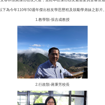
以下為今年110年50週年傑出校友學思歷程及鼓勵學弟妹之影片
1.教學類-張吉成教授
2.行政類-蔣秉芳校長