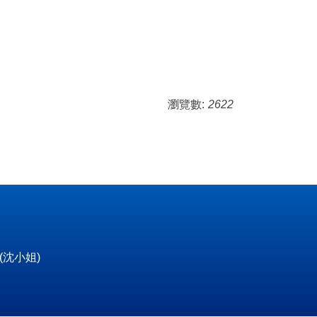
瀏覽數:
2622
5(沈小姐)