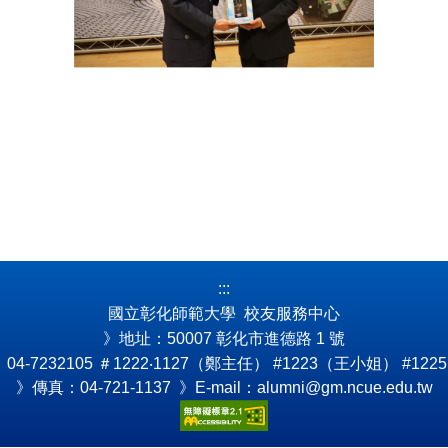
:::
國立彰化師範大學 校友服務中心
》地址：50007 彰化市進德路 1 號
4-7232105
＃1222‧1127（鄭主任） #1223（王小姐） #122
》傳真：04-721-1137 》E-mail：alumni@gm.ncue.edu.tw