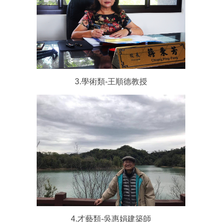
3.學術類-王順德教授
4.才藝類-吳惠娟建築師