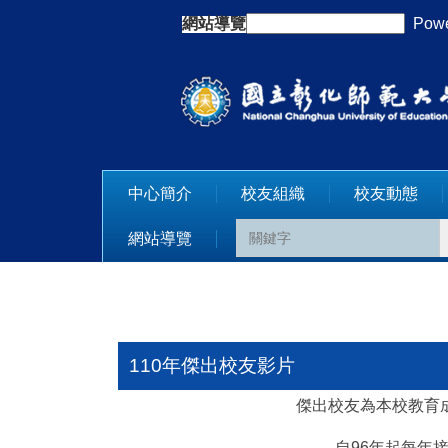
跳
網站導覽
:::
Powe
到
主
要
內
容
區
中心簡介
校友組織
校友動態
網站導覽
110年傑出校友影片
傑出校友為本校教育
自96年起每年