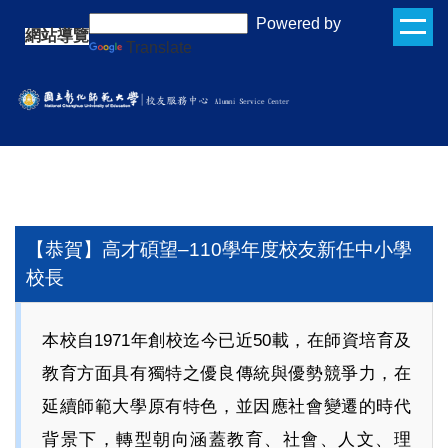
跳
:::
Powered by
網站導覽
到
Translate
主
要
內
容
區
【恭賀】高才碩望–110學年度校友新任中小學
校長
本校自1971年創校迄今已近50載，在師資培育及
教育方面具有獨特之優良傳統與優勢競爭力，在
延續師範大學原有特色，並因應社會變遷的時代
背景下，轉型朝向涵蓋教育、社會、人文、理