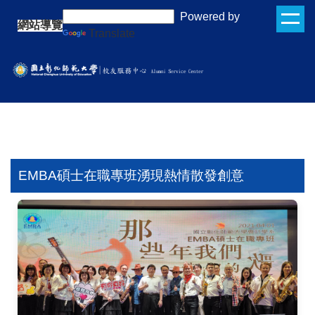
跳
:::
Powered by
網站導覽
到
Translate
主
要
內
容
區
EMBA碩士在職專班湧現熱情散發創意