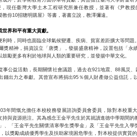
，現任臺灣大學土木工程研究所兼任教授，並著有《尹教授
授教你10招聰明購屋》等書，著書立說，教澤彌遠。
或世界和平有重大貢獻。
便利時，同時也面臨全球氣候變遷、疾病、貧富差距擴大等問題
爾獎精神，捐資設立「唐獎」，發揚盛唐精神，設置包括「永
以鼓勵更多有利於地球與人類的重要研究，並發揚中華文化。
事公益活動，長期關懷社會議題，過去在921地震、88風災、
出錢出力之奉獻。其曾宣布將捐出95％個人財產做公益信託，
至103年間慨允擔任本校校務發展諮詢委員會委員，除對本校重
支持與資源挹注。其為感念王金平先生於其就讀進德中學期間的
」、「王金平先生關懷清寒學生獎學金」及「王金平先生入學獎
萬元，以獎勵成績優秀學生及扶助家境困危學生，對本校提供實質