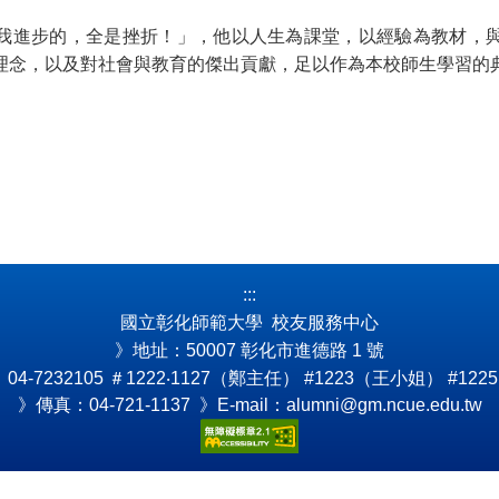
我進步的，全是挫折！」，他以人生為課堂，以經驗為教材，
理念，以及對社會與教育的傑出貢獻，足以作為本校師生學習的
:::
國立彰化師範大學 校友服務中心
》地址：50007 彰化市進德路 1 號
4-7232105
＃1222‧1127（鄭主任） #1223（王小姐） #122
》傳真：04-721-1137 》E-mail：alumni@gm.ncue.edu.tw