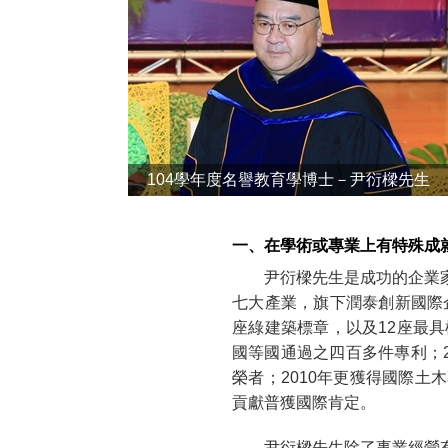
104學年度名譽教育學博士－尹衍樑先生
一、在學術或專業上有特殊成
尹衍樑先生是成功的企業
七大產業，旗下潤泰創新國際
座綠建築標章，以及12座最
國等國通過之四百多件專利；
榮者；2010年更獲得國際
貢獻普獲國際肯定。
尹衍樑先生除了事業經營