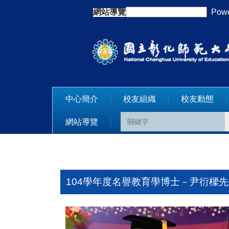
跳
網站導覽
:::
Powe
到
主
要
內
容
區
中心簡介
校友組織
校友動態
網站導覽
104學年度名譽教育學博士－尹衍樑