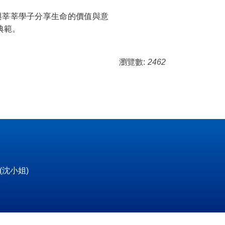
與莘莘學子分享生命的價值與意
典範。
瀏覽數:
2462
5(沈小姐)