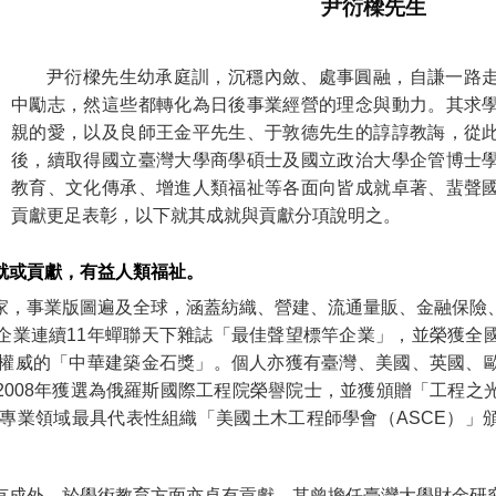
尹衍樑先生
尹衍樑先生幼承庭訓，沉穩內斂、處事圓融，自謙一路
中勵志，然這些都轉化為日後事業經營的理念與動力。其求
親的愛，以及良師王金平先生、于敦德先生的諄諄教誨，從
後，續取得國立臺灣大學商學碩士及國立政治大學企管博士
教育、文化傳承、增進人類福祉等各面向皆成就卓著、蜚聲
貢獻更足表彰，以下就其成就與貢獻分項說明之。
就或貢獻，有益人類福祉。
家，事業版圖遍及全球，涵蓋紡織、營建、流通量販、金融保險
企業連續11年蟬聯天下雜誌「最佳聲望標竿企業」，並榮獲全
具權威的「中華建築金石獎」。個人亦獲有臺灣、美國、英國、
2008年獲選為俄羅斯國際工程院榮譽院士，並獲頒贈「工程之
土木專業領域最具代表性組織「美國土木工程師學會（ASCE）」
有成外，於學術教育方面亦卓有貢獻，其曾擔任臺灣大學財金研