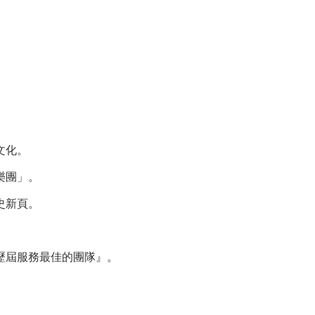
。
文化。
樂團」。
史新頁。
歷屆服務最佳的團隊』。