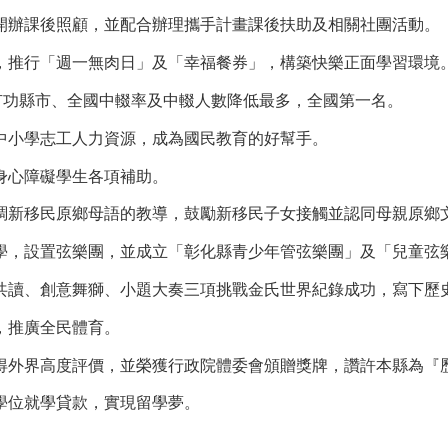
開辦課後照顧，並配合辦理攜手計畫課後扶助及相關社團活動。
，推行「週一無肉日」及「幸福餐券」，構築快樂正面學習環境
輟有功縣市、全國中輟率及中輟人數降低最多，全國第一名。
中小學志工人力資源，成為國民教育的好幫手。
身心障礙學生各項補助。
調新移民原鄉母語的教導，鼓勵新移民子女接觸並認同母親原鄉
學，設置弦樂團，並成立「彰化縣青少年管弦樂團」及「兒童弦
共讀、創意舞獅、小題大奏三項挑戰金氏世界紀錄成功，寫下歷
，推廣全民體育。
得外界高度評價，並榮獲行政院體委會頒贈獎牌，讚許本縣為『
學位就學貸款，實現留學夢。