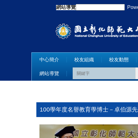
跳
網站導覽
:::
Powe
到
主
要
內
容
區
中心簡介
校友組織
校友動態
網站導覽
100學年度名譽教育學博士－卓伯源