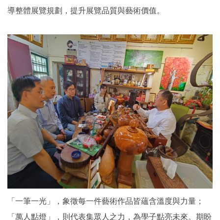
導整體展覽規劃，提升展覽品質與藝術價值。
「一筆一光」，象徵每一件藝術作品皆蘊含溫度與力量；
「萬人點燈」，則代表集眾人之力，為學子點亮未來。期盼