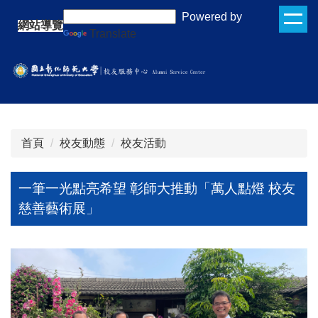
跳
:::
Powered by
網站導覽
到
Translate
主
要
內
容
區
首頁
校友動態
校友活動
一筆一光點亮希望 彰師大推動「萬人點燈 校友
慈善藝術展」