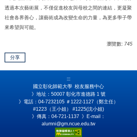
透過本次藝術展，不僅促進校友與母校之間的連結，更凝聚
社會各界善心，讓藝術成為改變生命的力量，為更多學子帶
來希望與可能。
瀏覽數:
745
分享
:::
國立彰化師範大學 校友服務中心
》地址：50007 彰化市進德路 1 號
》電話：04-7232105
＃1222‧1127（鄭主任）
#1223（王小姐） #1225(沈小姐)
》傳真：04-721-1137 》E-mail：
alumni@gm.ncue.edu.tw