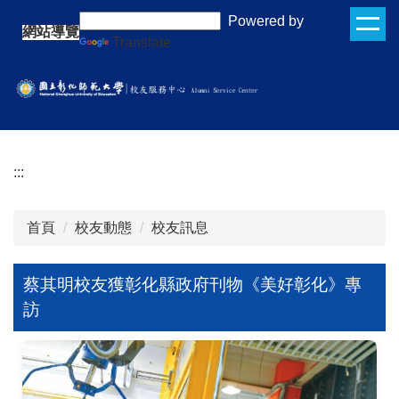
跳
:::
Powered by
網站導覽
到
Translate
主
要
內
容
區
:::
首頁
校友動態
校友訊息
蔡其明校友獲彰化縣政府刊物《美好彰化》專
訪