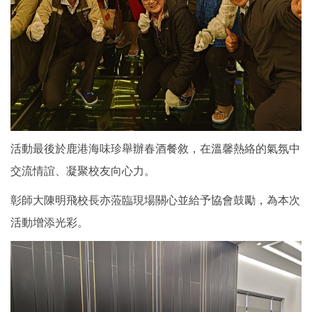
活動最後於鹿港海味珍舉辦春酒餐敘，在溫馨熱絡的氣氛中
交流情誼、凝聚校友向心力。
彰師大陳明飛校長亦蒞臨現場關心並給予協會鼓勵，為本次
活動增添光彩。