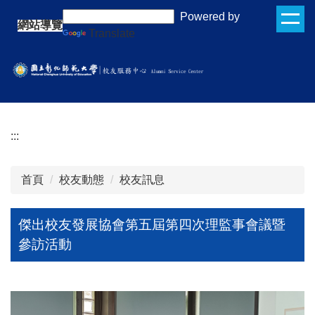
跳
:::
Powered by
網站導覽
到
Translate
主
要
內
容
區
:::
首頁
校友動態
校友訊息
傑出校友發展協會第五屆第四次理監事會議暨
參訪活動