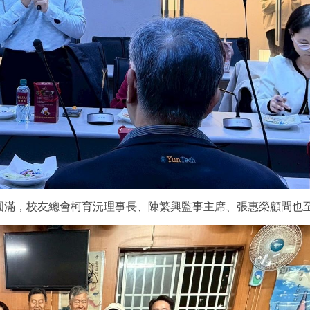
圓滿，校友總會柯育沅理事長、陳繁興監事主席、張惠榮顧問也至