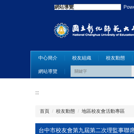
跳
網站導覽
:::
Powe
到
主
要
內
容
區
中心簡介
校友組織
校友動態
網站導覽
:::
首頁
校友動態
地區校友會活動專區
台中市校友會第九屆第二次理監事聯