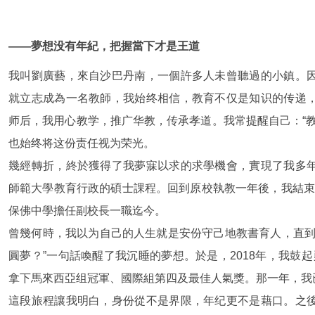
——夢想没有年紀，把握當下才是王道
我叫劉廣藝，來自沙巴丹南，一個許多人未曾聽過的小鎮。
就立志成為一名教師，我始终相信，教育不仅是知识的传递
师后，我用心教学，推广华教，传承孝道。我常提醒自己：“
也始终将这份责任视为荣光。
幾經轉折，終於獲得了我夢寐以求的求學機會，實現了我多
師範大學教育行政的碩士課程。回到原校執教一年後，我結束
保佛中學擔任副校長一職迄今。
曾幾何時，我以为自己的人生就是安份守己地教書育人，直到
圓夢？”一句話喚醒了我沉睡的夢想。於是，2018年，我鼓起
拿下馬來西亞组冠軍、國際組第四及最佳人氣獎。那一年，我
這段旅程讓我明白，身份從不是界限，年纪更不是藉口。之