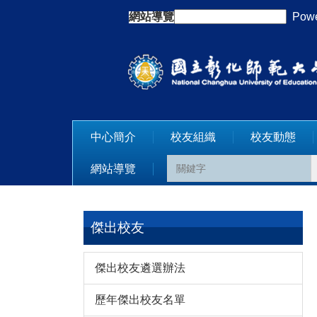
跳
網站導覽
:::
Powe
到
主
要
內
容
區
中心簡介
校友組織
校友動態
網站導覽
傑出校友
傑出校友遴選辦法
歷年傑出校友名單