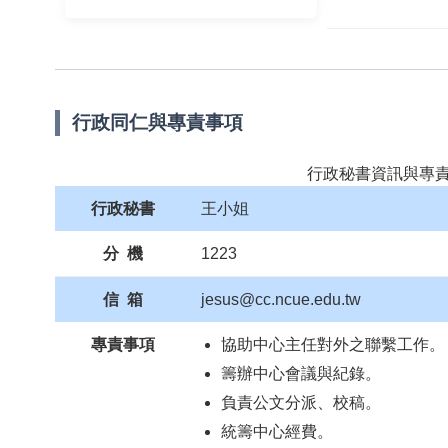
行政同仁與專責事項
行政秘書資訊與專
行政秘書
王小姐
分 機
1223
信 箱
jesus@cc.ncue.edu.tw
專責事項
協助中心主任對外之聯繫工作。
籌辦中心會議與紀錄。
負責公文分派、校稿。
統籌中心經費。