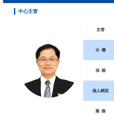
:::
中心主管
主
要
內
主管
容
區
分 機
信 箱
個人網頁
業 務