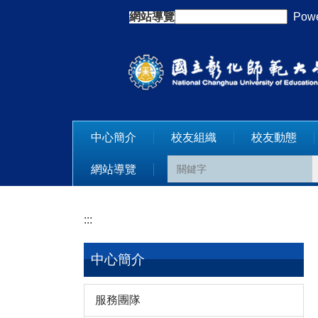
跳
網站導覽
:::
Powe
到
主
要
內
容
區
中心簡介
校友組織
校友動態
網站導覽
:::
中心簡介
服務團隊