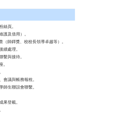
粉絲頁。
維護及借用）。
現普查（師鐸獎、校校長領導卓越等）。
後續處理。
聯繫與接待。
座。
。
、會議與帳務報稅。
學師生聯誼會聯繫。
成果登載。
。