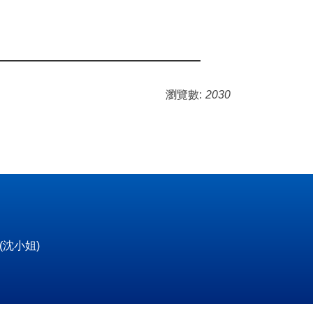
瀏覽數:
2030
5(沈小姐)