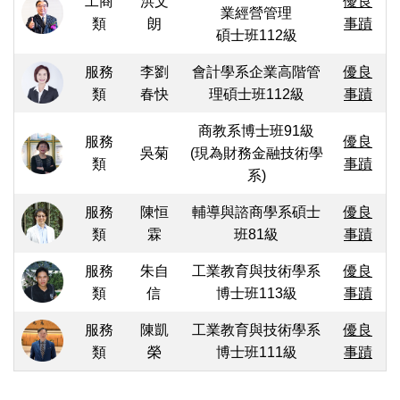
工商
洪文
優良
業經營管理
類
朗
事蹟
碩士班112級
服務
李劉
會計學系企業高階管
優良
類
春快
理碩士班112級
事蹟
商教系博士班91級
服務
優良
吳菊
(現為財務金融技術學
類
事蹟
系)
服務
陳恒
輔導與諮商學系碩士
優良
類
霖
班81級
事蹟
服務
朱自
工業教育與技術學系
優良
類
信
博士班113級
事蹟
服務
陳凱
工業教育與技術學系
優良
類
榮
博士班111級
事蹟