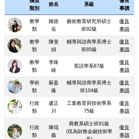
獲獎
優良
姓名
系級
類別
事蹟
教學
鍾政
藝術教育研究所碩士
優良
類
岳
班92級
事蹟
教學
陳斐
輔導與諮商學系博士
優良
類
娟
班85級
事蹟
教學
李偉
優良
英語學系87級
類
綾
事蹟
學術
蘇盈
輔導與諮商學系博士
優良
類
儀
班104級
事蹟
行政
盧正
工業教育與技術學系
優良
類
川
75級
事蹟
商教系碩士班91級
行政
陳琨
優良
(現為財務金融技術學
類
義
事蹟