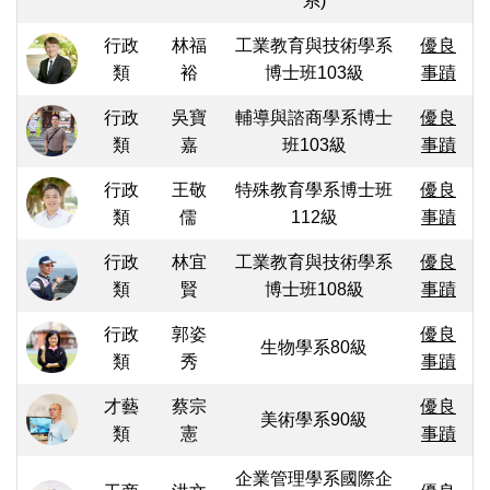
系)
行政
林福
工業教育與技術學系
優良
類
裕
博士班103級
事蹟
行政
吳寶
輔導與諮商學系博士
優良
類
嘉
班103級
事蹟
行政
王敬
特殊教育學系博士班
優良
類
儒
112級
事蹟
行政
林宜
工業教育與技術學系
優良
類
賢
博士班108級
事蹟
行政
郭姿
優良
生物學系80級
類
秀
事蹟
才藝
蔡宗
優良
美術學系90級
類
憲
事蹟
企業管理學系國際企