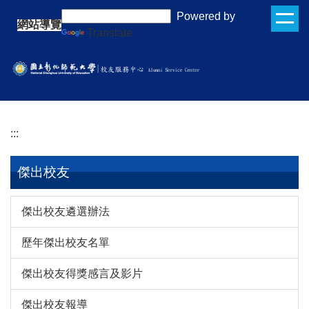
跳
:::
Powered by
網站導覽
到
Translate
主
要
內
容
區
:::
傑出校友
傑出校友遴選辦法
歷年傑出校友名單
傑出校友得獎感言及影片
傑出校友報導