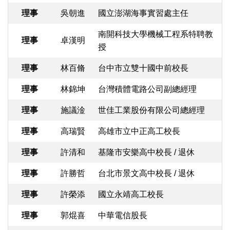
理事
吳朝進
國立澎湖海事實習處主任
南開科技大學機械工程系特聘教
理事
卓漢明
授
理事
林百脩
台中市立雙十國中前校長
理事
林錦坤
台灣積體電路公司副總經理
理事
施議淦
世佳工業股份有限公司總經理
理事
高瑞賢
高雄市立中正高工校長
理事
許清和
基隆市安樂高中校長 / 退休
理事
許勝哲
台北市景文高中校長 / 退休
理事
許榮添
國立永靖高工校長
理事
郭焜喜
中華電信股長