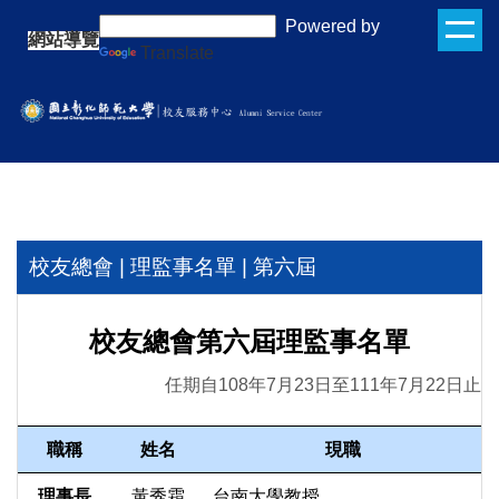
跳
:::
Powered by
網站導覽
到
Translate
主
要
內
容
區
校友總會 | 理監事名單 | 第六屆
校友總會第六屆理監事名單
任期自108年7月23日至111年7月22日止
職稱
姓名
現職
理事長
黃秀霜
台南大學教授