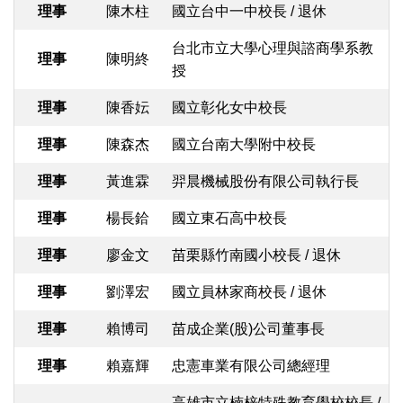
理事
陳木柱
國立台中一中校長 / 退休
台北市立大學心理與諮商學系教
理事
陳明終
授
理事
陳香妘
國立彰化女中校長
理事
陳森杰
國立台南大學附中校長
理事
黃進霖
羿晨機械股份有限公司執行長
理事
楊長鉿
國立東石高中校長
理事
廖金文
苗栗縣竹南國小校長 / 退休
理事
劉澤宏
國立員林家商校長 / 退休
理事
賴博司
苗成企業(股)公司董事長
理事
賴嘉輝
忠憲車業有限公司總經理
高雄市立楠梓特殊教育學校校長 /