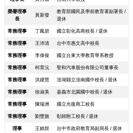
榮譽理事
教育部國民及學前教育署副署長 /
黃新發
長
退休
常務理事
丁鳳碧
國立彰化高商校長 / 退休
常務理事
王沛清
台中市惠文高中校長
常務理事
李偉俊
國立台東大學教育學系教授
常務理事
柯育沅
聖和汽車股份有限公司董事長
常務理事
洪嬡慧
澎湖縣立澎南國中校長 / 退休
常務理事
徐淑美
嘉義市北園國中校長 / 退休
常務理事
陳瑞洲
國立光復商工校長
常務理事
劉豐旗
彰師附工校長 / 退休
理事
王銘煜
台中市政府教育局副局長 / 退休