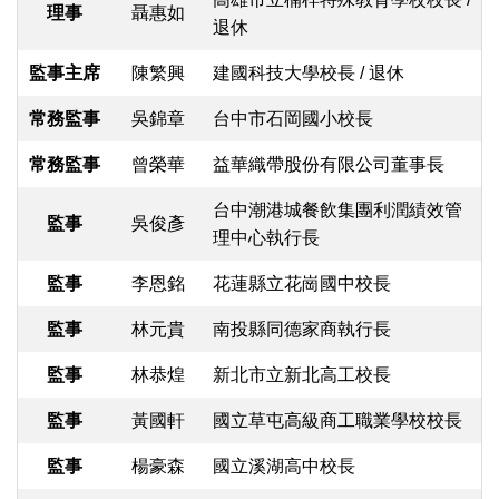
理事
聶惠如
退休
監事主席
陳繁興
建國科技大學校長 / 退休
常務監事
吳錦章
台中市石岡國小校長
常務監事
曾榮華
益華織帶股份有限公司董事長
台中潮港城餐飲集團利潤績效管
監事
吳俊彥
理中心執行長
監事
李恩銘
花蓮縣立花崗國中校長
監事
林元貴
南投縣同德家商執行長
監事
林恭煌
新北市立新北高工校長
監事
黃國軒
國立草屯高級商工職業學校校長
監事
楊豪森
國立溪湖高中校長