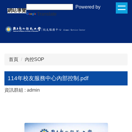
跳
:::
Powered by
網站導覽
到
Translate
主
要
內
容
區
首頁
內控SOP
114年校友服務中心內部控制.pdf
資訊群組 :
admin