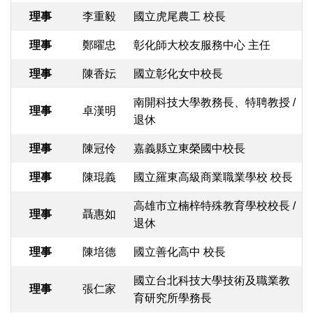
理事
李重毅
國立虎尾農工 校長
理事
鄭曜忠
彰化師大校友服務中心 主任
理事
陳香妘
國立彰化女中校長
南開科技大學教務長、特聘教授 /
理事
卓漢明
退休
理事
陳冠伶
嘉義縣立東榮國中校長
理事
陳琨義
國立羅東高級商業職業學校 校長
高雄市立楠梓特殊教育學校校長 /
理事
聶惠如
退休
理事
陳培德
國立善化高中 校長
國立台北科技大學技術及職業教
理事
張仁家
育研究所學務長