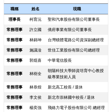
職稱
姓名
現職
理事長
柯育沅
聖和汽車股份有限公司董事長
常務理事
許立國
僑府事業有限公司董事長
常務理事
林錦坤
台灣積體電路公司資深副總經理
常務理事
施議淦
世佳工業股份有限公司總經理
常務理事
郭焜喜
中華電信股長
朝陽科技大學師資培育中心教授
常務理事
林樹全
級專業技術人員
常務理事
林恭煌
新北高工校長 / 退休
常務理事
李文侯
新北市崇林國中校長 / 退休
常務理事
楊奕強
飛絡力電子股份有限公司 總經理