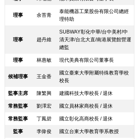
泰能機器工業股份有限公司總經
理事
余苔青
理特助
SUBWAY彰化中華/台中美村/中
理事
趙丹維
清天津/台北大直/南港展覽館營運
總監
理事
林惠敏
現代美典有限公司董事長
國立臺東大學附屬特殊教育學校
候補理事
王金香
校長
監事主席
陳繁興
建國科技大學校長 / 退休
常務監事
劉澤宏
國立員林家商校長 / 退休
常務監事
丁鳳碧
國立彰化高商校長 / 退休
監事
李偉俊
國立台東大學教育學系教授